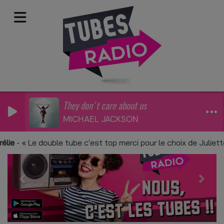
They don't care about us
MICHAEL JACKSON
Previous
Next
-
Le double tube c'est top merci pour le choix de Juliette A