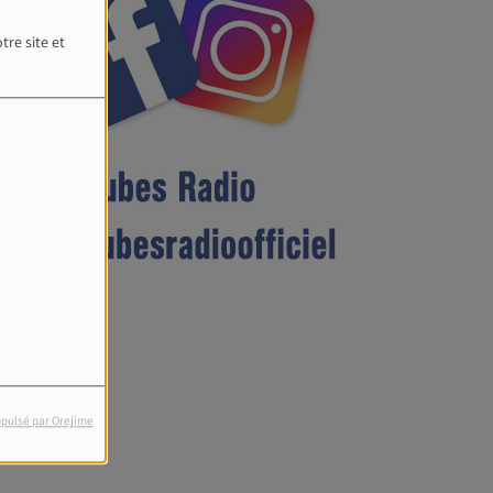
tre site et
pulsé par Orejime