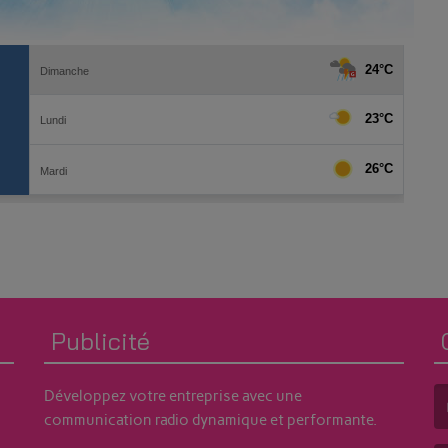
Publicité
Développez votre entreprise avec une
communication radio dynamique et performante.
(L