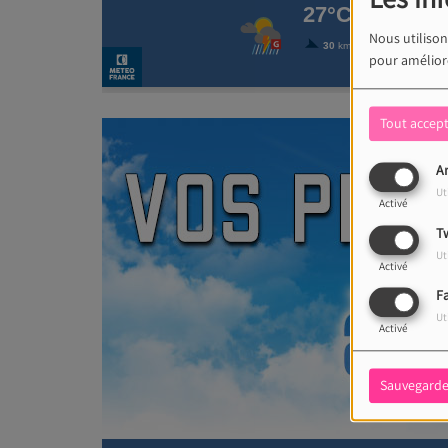
Nous utilison
pour améliore
Tout accep
An
Ut
Activé
Tw
Ut
Activé
F
Ut
Activé
Sauvegarde