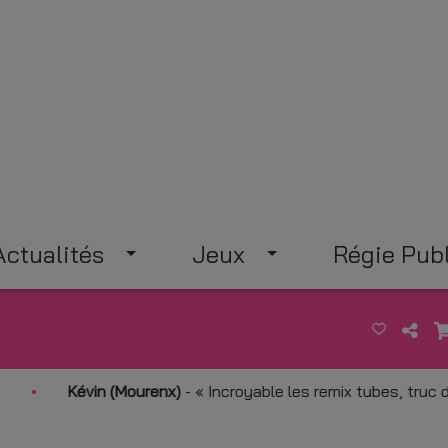
Actualités
Jeux
Régie Publ
évin (Mourenx)
-
Incroyable les remix tubes, truc de fou !