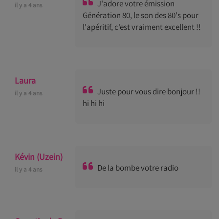
J'adore votre émission
il y a 4 ans
Génération 80, le son des 80's pour
l'apéritif, c'est vraiment excellent !!
Laura
Juste pour vous dire bonjour !!
il y a 4 ans
hi hi hi
Kévin (Uzein)
De la bombe votre radio
il y a 4 ans