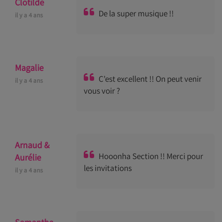
Clotilde
De la super musique !!
il y a 4 ans
Magalie
C'est excellent !! On peut venir
il y a 4 ans
vous voir ?
Arnaud &
Hooonha Section !! Merci pour
Aurélie
les invitations
il y a 4 ans