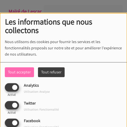
Maïré de Lescar
Ça fait du bien de vous écouter.
(64)
Les informations que nous
Trop cool pour les révisions
il y a 4 ans
collectons
Nous utilisons des cookies pour fournir les services et les
fonctionnalités proposés sur notre site et pour améliorer l'expérience
de nos utilisateurs.
Carole
J'écoute à plein tubes !! PTDR
il y a 4 ans
Tout accepter
Tout refuser
Analytics
Utilisation: Analyse
Franck
Activé
Enfin des musiques que je
il y a 4 ans
Twitter
n'entendais plus à la radio !!
Utilisation: Fonctionnalité
Activé
Facebook