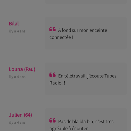
Bilal
A fond sur mon enceinte
il y a 4 ans
connectée !
Louna (Pau)
En télétravail, j'écoute Tubes
il y a 4 ans
Radio !!
Julien (64)
Pas de bla bla bla, c'est très
il y a 4 ans
agréable à écouter