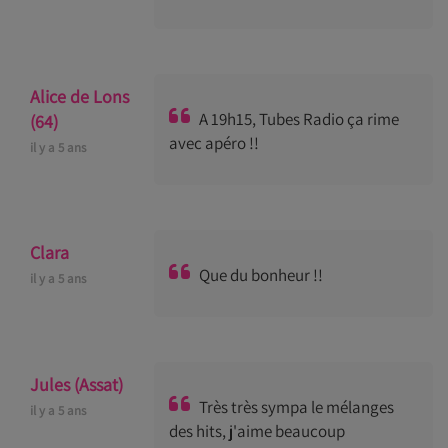
Alice de Lons
A 19h15, Tubes Radio ça rime
(64)
avec apéro !!
il y a 5 ans
Clara
Que du bonheur !!
il y a 5 ans
Jules (Assat)
Très très sympa le mélanges
il y a 5 ans
des hits, j'aime beaucoup