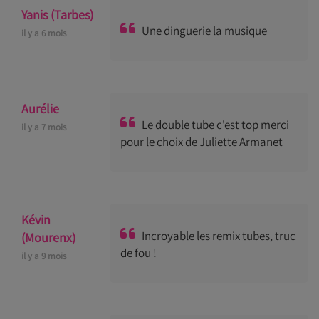
Yanis (Tarbes)
Une dinguerie la musique
il y a 6 mois
Aurélie
Le double tube c'est top merci
il y a 7 mois
pour le choix de Juliette Armanet
Kévin
Incroyable les remix tubes, truc
(Mourenx)
de fou !
il y a 9 mois