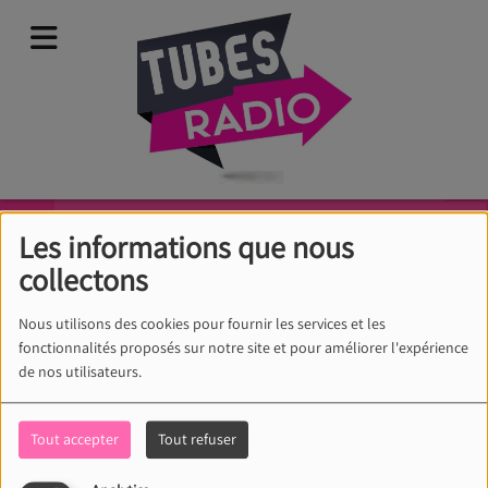
Urgent
Les informations que nous
FOREIGNER
collectons
Pages
Aurélie
-
Le double tube c'est top merci pour le choix de
Nous utilisons des cookies pour fournir les services et les
fonctionnalités proposés sur notre site et pour améliorer l'expérience
de nos utilisateurs.
Tout accepter
Tout refuser