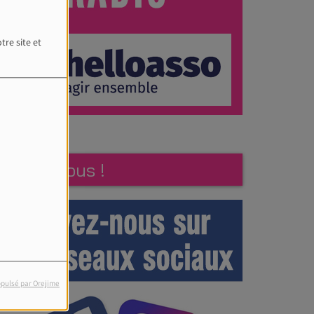
tre site et
Suivez-nous !
pulsé par Orejime