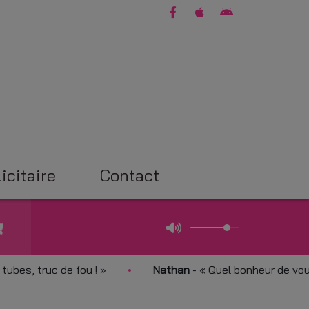
icitaire
Contact
, truc de fou !
Nathan
-
Quel bonheur de vous éc