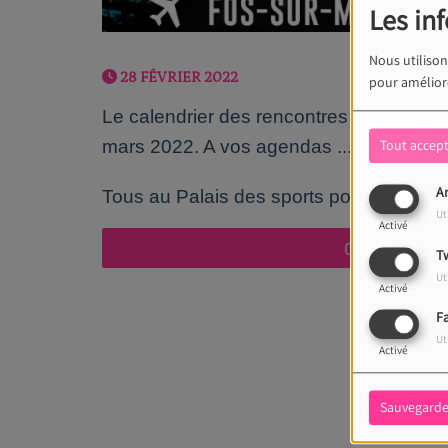
Les in
Nous utilison
28 FÉVRIER 2022
pour améliore
Le calendrier des rencontres de l'Elan
mars 2022. A vos agendas ...
Tout accep
An
Tous au Palais des sports pour encourag
Ut
Activé
Tw
Ut
Activé
F
Ut
Activé
Sauvegarde