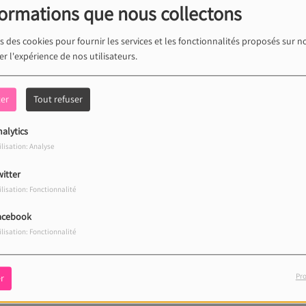
formations que nous collectons
s des cookies pour fournir les services et les fonctionnalités proposés sur no
r l'expérience de nos utilisateurs.
 Béarnais Pau-Lacq-Orthez pour ce mois de
ter
Tout refuser
alytics
er nos béarnais !!
ilisation: Analyse
itter
ilisation: Fonctionnalité
acebook
ilisation: Fonctionnalité
Pro
r