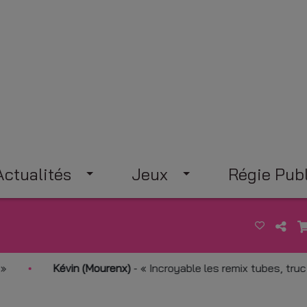
Actualités
Jeux
Régie Publ
Kévin (Mourenx)
-
Incroyable les remix tubes, truc de fou