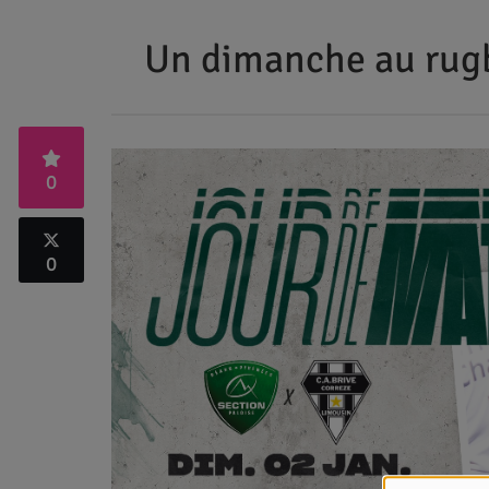
Un dimanche au rugb
0
0