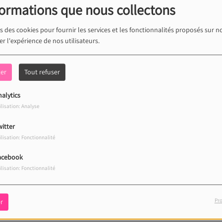
formations que nous collectons
s des cookies pour fournir les services et les fonctionnalités proposés sur no
r l'expérience de nos utilisateurs.
ter
Tout refuser
alytics
ncer l'année 2022, Tubes Radio vous invite à suivre
ilisation: Analyse
de du Hameau. Pour cette 14ème journée du Top 14,
& blanc.
itter
ilisation: Fonctionnalité
acebook
 offerte
ilisation: Fonctionnalité
s le stade
Pro
r