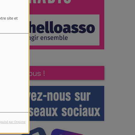
tre site et
Suivez-nous !
pulsé par Orejime