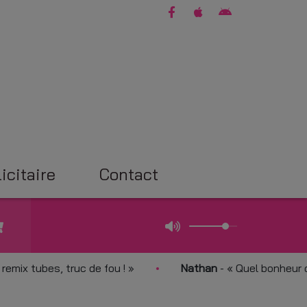
icitaire
Contact
tubes, truc de fou !
Nathan
-
Quel bonheur de vou