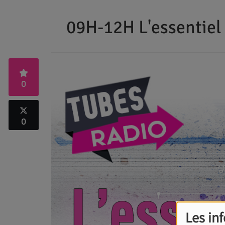
09H-12H L'essentiel
0
0
Les in