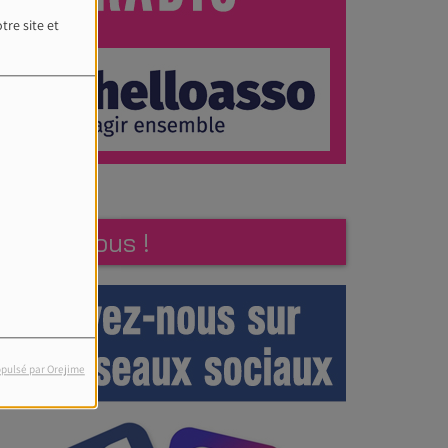
tre site et
Suivez-nous !
pulsé par Orejime