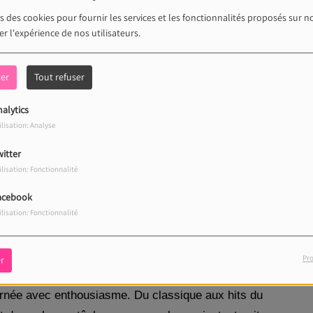
s des cookies pour fournir les services et les fonctionnalités proposés sur no
r l'expérience de nos utilisateurs.
ter
Tout refuser
alytics
ilisation: Analyse
itter
ilisation: Fonctionnalité
acebook
agner vos premières heures de la journée avec une
ilisation: Fonctionnalité
Le programme parfait pour démarrer la matinée du bon
 la route.
Pro
r
 bienveillance et dynamisme, pour vous donner le
urnée avec enthousiasme. Du classique aux hits du