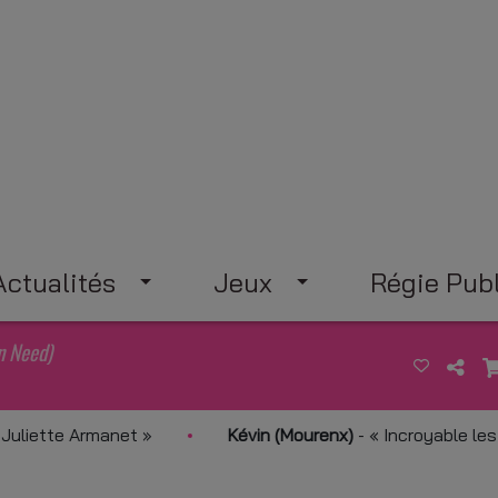
Actualités
Jeux
Régie Publ
n Need)
ette Armanet
Kévin (Mourenx)
-
Incroyable les remix 